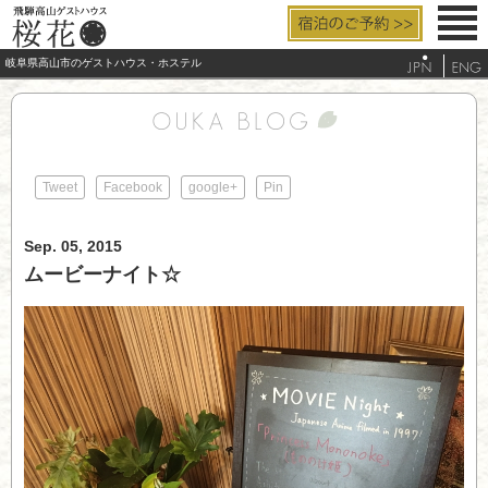
岐阜県高山市のゲストハウス・ホステル
お部屋と設備
料金/サービス
Tweet
Facebook
google+
Pin
アクセス
Sep. 05, 2015
よくあるご質問
ムービーナイト☆
観光/周辺案内
電話する