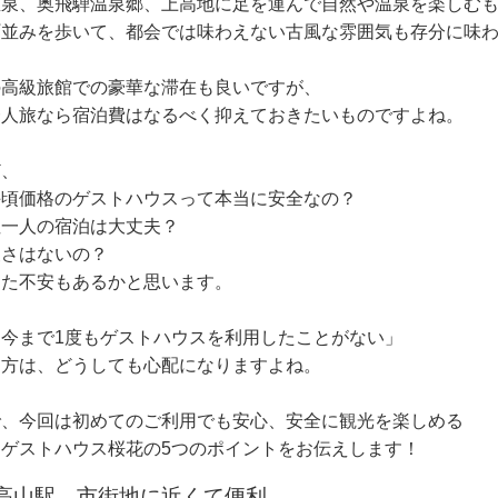
温泉、奥飛騨温泉郷、上高地に足を運んで自然や温泉を楽しむ
町並みを歩いて、都会では味わえない古風な雰囲気も存分に味
の高級旅館での豪華な滞在も良いですが、
一人旅なら宿泊費はなるべく抑えておきたいものですよね。
ど、
手頃価格のゲストハウスって本当に安全なの？
性一人の宿泊は大丈夫？
便さはないの？
った不安もあるかと思います。
今まで1度もゲストハウスを利用したことがない」
う方は、どうしても心配になりますよね。
で、今回は初めてのご利用でも安心、安全に観光を楽しめる
ちゲストハウス桜花の5つのポイントをお伝えします！
高山駅、市街地に近くて便利