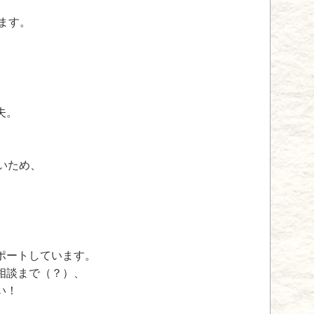
います。
夫。
いため、
ポートしています。
相談まで（？）、
い！