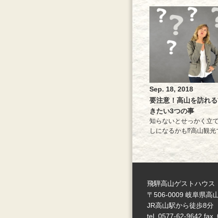
Sep. 18, 2018
要注意！高山を訪れる
きたい3つの事
知らないとせっかく立
しになるかも⁉高山観光で.
飛騨高山ゲストハウス
〒506-0009 岐阜
JR高山駅から徒歩8分
tel.
0577-62-9642
fax.