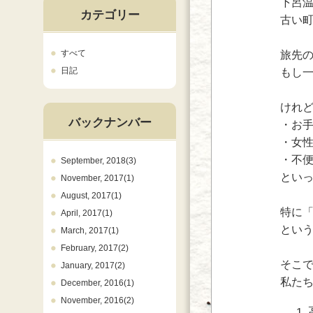
下呂
カテゴリー
古い
すべて
旅先
日記
もし
けれ
バックナンバー
・お
・女
・不
September, 2018(3)
とい
November, 2017(1)
August, 2017(1)
特に「
April, 2017(1)
とい
March, 2017(1)
February, 2017(2)
そこ
January, 2017(2)
私た
December, 2016(1)
November, 2016(2)