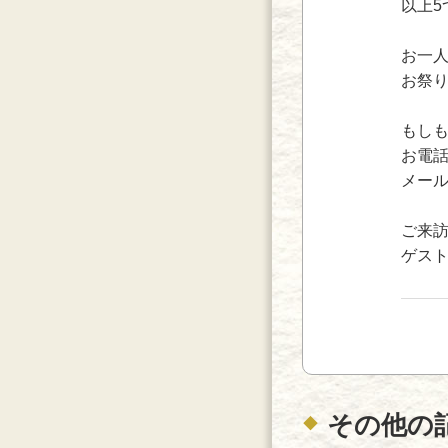
以上
お一
お祭
もし
お電話：
メー
ご来
ゲス
その他の