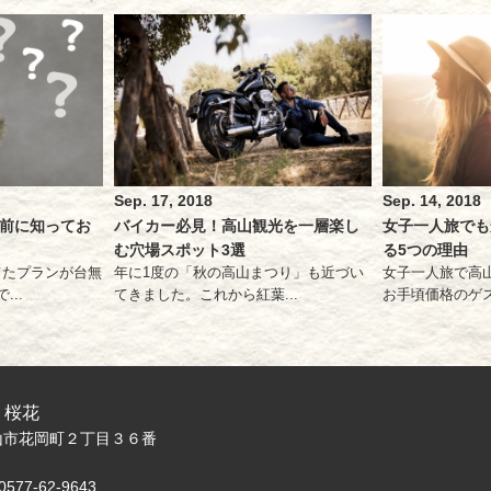
Sep. 17, 2018
Sep. 14, 2018
前に知ってお
バイカー必見！高山観光を一層楽し
女子一人旅でも
む穴場スポット3選
る5つの理由
てたプランが台無
年に1度の「秋の高山まつり」も近づい
女子一人旅で高
..
てきました。これから紅葉...
お手頃価格のゲス
桜花
県高山市花岡町２丁目３６番
 0577-62-9643