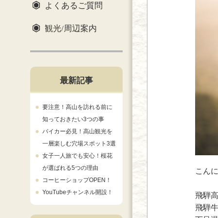
よくあるご質問
観光/周辺案内
最新記事
要注意！高山を訪れる前に
知っておきたい3つの事
バイカー必見！高山観光を
一層楽しむ穴場スポット3選
女子一人旅でも安心！桜花
が選ばれる5つの理由
こん
コーヒーショップOPEN！
YouTubeチャンネル開設！
飛騨
飛騨