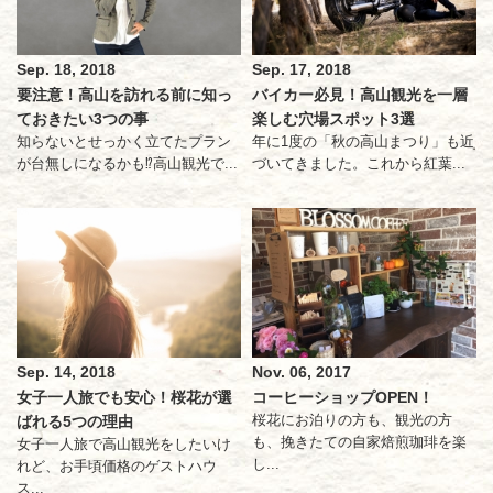
Sep. 18, 2018
Sep. 17, 2018
要注意！高山を訪れる前に知っ
バイカー必見！高山観光を一層
ておきたい3つの事
楽しむ穴場スポット3選
知らないとせっかく立てたプラン
年に1度の「秋の高山まつり」も近
が台無しになるかも⁉高山観光で...
づいてきました。これから紅葉...
Sep. 14, 2018
Nov. 06, 2017
女子一人旅でも安心！桜花が選
コーヒーショップOPEN！
桜花にお泊りの方も、観光の方
ばれる5つの理由
も、挽きたての自家焙煎珈琲を楽
女子一人旅で高山観光をしたいけ
し...
れど、お手頃価格のゲストハウ
ス...