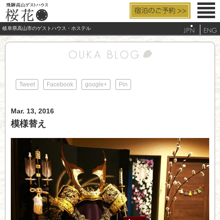
岐阜県高山市のゲストハウス・ホステル
お部屋と設備
料金/サービス
Tweet
Facebook
google+
Pin
アクセス
Mar. 13, 2016
よくあるご質問
模様替え
観光/周辺案内
電話する