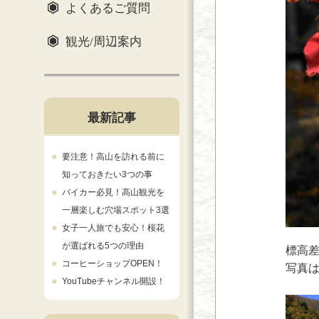
よくあるご質問
観光/周辺案内
最新記事
要注意！高山を訪れる前に
知っておきたい3つの事
バイカー必見！高山観光を
一層楽しむ穴場スポット3選
女子一人旅でも安心！桜花
が選ばれる5つの理由
標高差
コーヒーショップOPEN！
写真
YouTubeチャンネル開設！