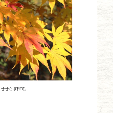
るせせらぎ街道。