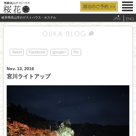
岐阜県高山市のゲストハウス・ホステル
お部屋と設備
料金/サービス
Tweet
Facebook
google+
Pin
アクセス
Nov. 13, 2016
よくあるご質問
宮川ライトアップ
観光/周辺案内
電話する