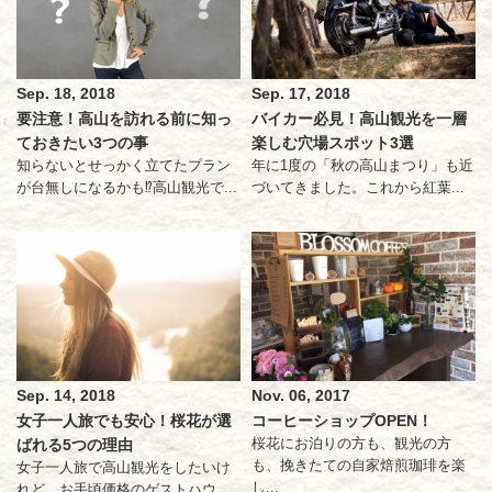
Sep. 18, 2018
Sep. 17, 2018
要注意！高山を訪れる前に知っ
バイカー必見！高山観光を一層
ておきたい3つの事
楽しむ穴場スポット3選
知らないとせっかく立てたプラン
年に1度の「秋の高山まつり」も近
が台無しになるかも⁉高山観光で...
づいてきました。これから紅葉...
Sep. 14, 2018
Nov. 06, 2017
女子一人旅でも安心！桜花が選
コーヒーショップOPEN！
桜花にお泊りの方も、観光の方
ばれる5つの理由
も、挽きたての自家焙煎珈琲を楽
女子一人旅で高山観光をしたいけ
し...
れど、お手頃価格のゲストハウ