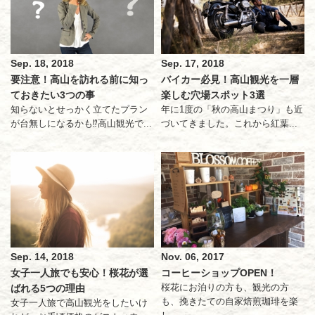
Sep. 18, 2018
Sep. 17, 2018
要注意！高山を訪れる前に知っ
バイカー必見！高山観光を一層
ておきたい3つの事
楽しむ穴場スポット3選
知らないとせっかく立てたプラン
年に1度の「秋の高山まつり」も近
が台無しになるかも⁉高山観光で...
づいてきました。これから紅葉...
Sep. 14, 2018
Nov. 06, 2017
女子一人旅でも安心！桜花が選
コーヒーショップOPEN！
桜花にお泊りの方も、観光の方
ばれる5つの理由
も、挽きたての自家焙煎珈琲を楽
女子一人旅で高山観光をしたいけ