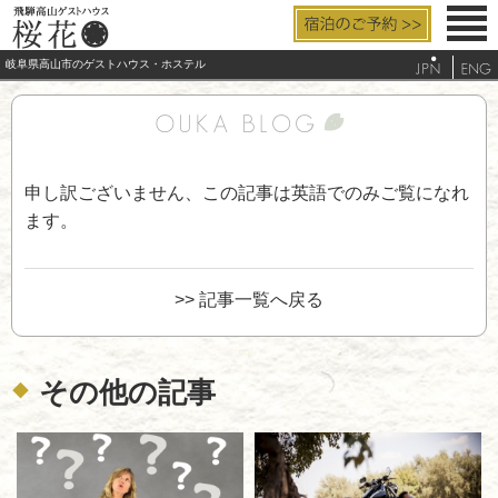
岐阜県高山市のゲストハウス・ホステル
お部屋と設備
料金/サービス
申し訳ございません、この記事は英語でのみご覧になれ
アクセス
ます。
よくあるご質問
>> 記事一覧へ戻る
観光/周辺案内
電話する
その他の記事