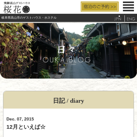
岐阜県高山市のゲストハウス・ホステル
お部屋と設備
料金/サービス
アクセス
よくあるご質問
観光/周辺案内
日記 / diary
電話する
Dec. 07, 2015
12月といえば☆